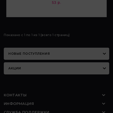
53 р.
сайтов;
5.2. Повышение качества функционирования
сайтов, в том числе корректность их работы;
5.3. Сбор аналитической информации в
обобщенном виде для оценки и дальнейшего
Показано с 1 по 1 из 1 (всего 1 страниц)
улучшения работы сайтов;
5.4. Создание и предоставление
НОВЫЕ ПОСТУПЛЕНИЯ
персонализированной рекламы пользователю.
6. Общество не использует файлы cookie для
АКЦИИ
идентификации субъектов персональных данных.
7. На сайтах используются как файлы cookie первой
стороны (устанавливаемые сайтами, которые
посещает пользователь), так и сторонние файлы
КОНТАКТЫ
cookie (задаются сервером, расположенным вне
домена наших сайтов).
ИНФОРМАЦИЯ
8. Общество обрабатывает обезличенные данные
СЛУЖБА ПОДДЕРЖКИ