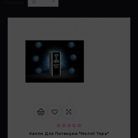
12
3. Политика разъясняет субъектам персональных
Показать:
данных, которые осуществляют использование веб-
сайта Общества с доменным именем «myfin.by», для
каких целей и каким образом Общество
обрабатывает файлы cookie, а также каким образом
пользователи могут контролировать процесс такой
обработки.
4. Файлы cookie являются текстовыми файлами,
сохраненными в браузере компьютера (мобильного
устройства) пользователя сайта Общества,
указанных в пункте 3 Политики, при их посещении
для отражения действий, совершенных
пользователем. Эти файлы позволяют не вводить
заново или выбирать те же параметры при
повторном посещении того или иного сайта,
например, выбор языковой версии.
5. Целями обработки файлов cookie являются:
Капли Для Потенции "Молот Тора"
5.1. Обеспечение удобства пользователей