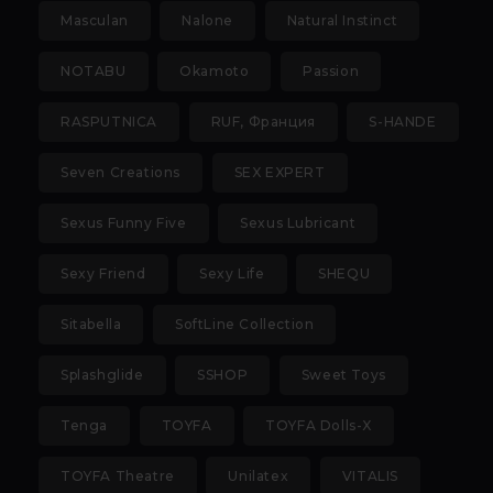
9.3. Файлы cookie предпочтений, например, для
Masculan
Nalone
Natural Instinct
настройки контента. Данные файлы cookie
собирают информацию о выборе пользователя
NOTABU
Okamoto
Passion
на сайте и его предпочтениях и позволяют
Обществу «запомнить» информацию о
RASPUTNICA
RUF, Франция
S-HANDE
выбранном пользователем городе и других
местных настройках для того, чтобы
Seven Creations
SEX EXPERT
соответствующим образом настраивать сайт.
Sexus Funny Five
Sexus Lubricant
9.4. Аналитические файлы cookie, например
Яндекс.Метрика, Google Analytics. Данные файлы
Sexy Friend
Sexy Life
SHEQU
cookie собирают информацию о том, как
пользователь использовал сайты, и позволяют
Sitabella
SoftLine Collection
Обществу вносить в них улучшения.
Аналитические файлы cookie показывают, какие
Splashglide
SSHOP
Sweet Toys
страницы сайта Общества посещаются чаще
всего, помогают выявлять трудности,
Tenga
TOYFA
TOYFA Dolls-X
возникающие при использовании сайта, а также
позволяют оценить эффективность рекламы.
TOYFA Theatre
Unilatex
VITALIS